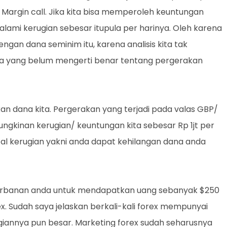
 Margin call. Jika kita bisa memperoleh keuntungan
ami kerugian sebesar itupula per harinya. Oleh karena
ngan dana seminim itu, karena analisis kita tak
la yang belum mengerti benar tentang pergerakan
rkan dana kita. Pergerakan yang terjadi pada valas GBP/
ngkinan kerugian/ keuntungan kita sebesar Rp 1jt per
tal kerugian yakni anda dapat kehilangan dana anda
orbanan anda untuk mendapatkan uang sebanyak $250
ex. Sudah saya jelaskan berkali-kali forex mempunyai
iannya pun besar. Marketing forex sudah seharusnya