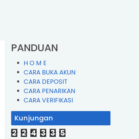
PANDUAN
H O M E
CARA BUKA AKUN
CARA DEPOSIT
CARA PENARIKAN
CARA VERIFIKASI
Kunjungan
2
2
4
3
3
5