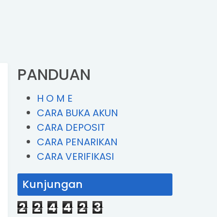
PANDUAN
H O M E
CARA BUKA AKUN
CARA DEPOSIT
CARA PENARIKAN
CARA VERIFIKASI
Kunjungan
2
2
4
4
2
3