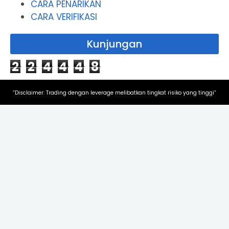
CARA PENARIKAN
CARA VERIFIKASI
Kunjungan
2
2
4
4
4
8
“Disclaimer: Trading dengan leverage melibatkan tingkat risiko yang tinggi“